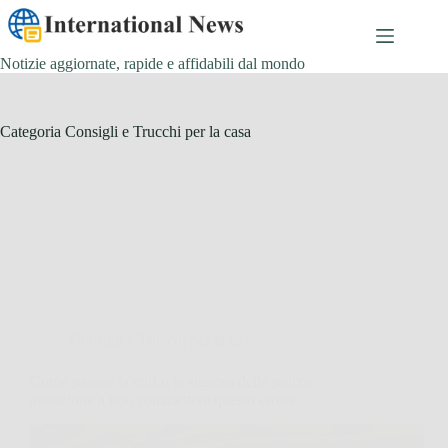
Salta
al
contenuto
Notizie aggiornate, rapide e affidabili dal mondo
Categoria
Consigli e Trucchi per la casa
Consigli e Trucchi per la casa
Come pagare la colf o la signora delle pulizie:
attenzione a non commettere questo errore