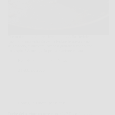
Ti è mai capitato di prendere la tua padella “fedele”,
quella che una volta faceva scivolare le uova come
su ghiaccio, e ritrovarti invece a grattare il fondo con
un sospiro? A me sì, e la prima reazione è stata…
Redazione International News
3 Febbraio 2026
Consigli e Trucchi per la casa
Fughe del pavimento nere e sporche? Ecco il metodo