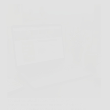
Ti è mai capitato di vedere “29 € a notte” e
pensare, ok, è sicuramente un errore? Anch’io. E
invece no: prenotare un B&B a meno di 30 euro in