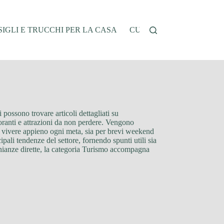
IGLI E TRUCCHI PER LA CASA
CUCINA E RICETTE
G
 possono trovare articoli dettagliati su
storanti e attrazioni da non perdere. Vengono
e vivere appieno ogni meta, sia per brevi weekend
ipali tendenze del settore, fornendo spunti utili sia
monianze dirette, la categoria Turismo accompagna