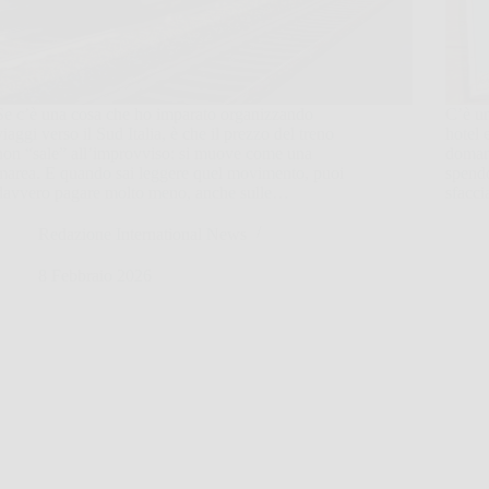
Se c’è una cosa che ho imparato organizzando
C’è un
viaggi verso il Sud Italia, è che il prezzo del treno
hotel 
non “sale” all’improvviso: si muove come una
doman
marea. E quando sai leggere quel movimento, puoi
spendo
davvero pagare molto meno, anche sulle…
sfacci
Redazione International News
8 Febbraio 2026