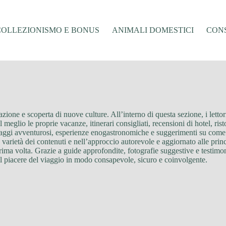
COLLEZIONISMO E BONUS
ANIMALI DOMESTICI
CONS
zione e scoperta di nuove culture. All’interno di questa sezione, i lettori
l meglio le proprie vacanze, itinerari consigliati, recensioni di hotel, ri
, viaggi avventurosi, esperienze enogastronomiche e suggerimenti su com
 varietà dei contenuti e nell’approccio autorevole e aggiornato alle princ
 prima volta. Grazie a guide approfondite, fotografie suggestive e testi
e il piacere del viaggio in modo consapevole, sicuro e coinvolgente.