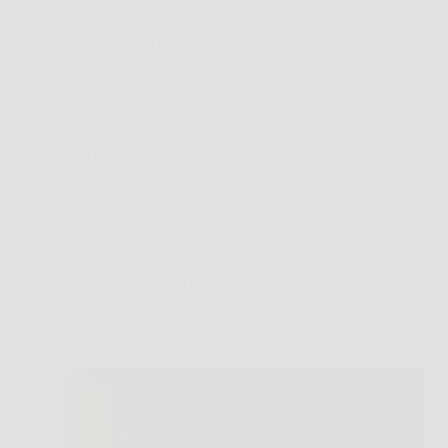
Guardare la staccionata del giardino o il tavolo
esterno sbiaditi dopo mesi di pioggia e sole fa spesso
pensare a una spesa imminente per costose vernici
chimiche. Eppure, per restituire vitalità e creare una
barriera resistente all’acqua, i falegnami e…
Redazione International News
3 Aprile 2026
Consigli e Trucchi per la casa
Pesciolini d’argento tra i libri: perché compaiono e
come eliminarli in modo efficace