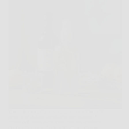
Entrare in cucina dopo aver preparato una frittura di
pesce, aver cucinato cavolfiori o aver svuotato il
cestino dell’umido lascia spesso una scia sgradevole
che persiste per ore. Aprire le finestre a volte non