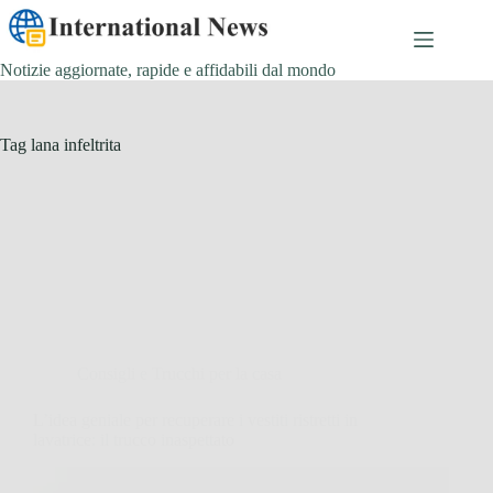
Salta
al
contenuto
Notizie aggiornate, rapide e affidabili dal mondo
Tag
lana infeltrita
Consigli e Trucchi per la casa
L’idea geniale per recuperare i vestiti ristretti in
lavatrice: il trucco inaspettato