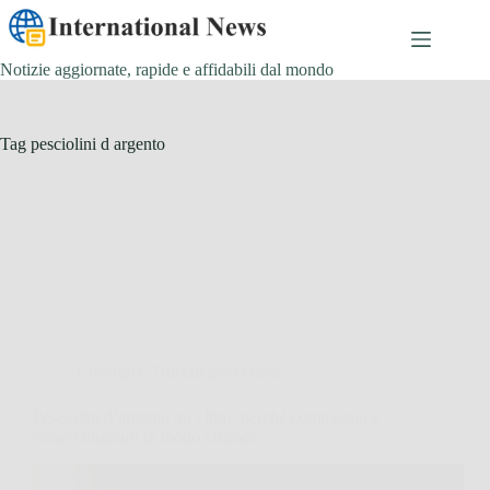
Salta
al
contenuto
Notizie aggiornate, rapide e affidabili dal mondo
Tag
pesciolini d argento
Consigli e Trucchi per la casa
Pesciolini d’argento tra i libri: perché compaiono e
come eliminarli in modo efficace