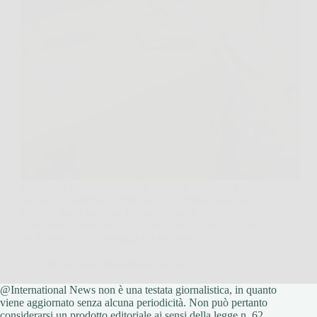
Li ho visti spuntare una sera, una scia argentata che
scivola via appena accendi la luce. Sembra una cosa
piccola, quasi innocua. Eppure, quando in casa
compaiono i pesciolini d’argento, spesso non è “solo
un insetto”: è un messaggio chiarissimo…
Redazione International News
@International News non è una testata giornalistica, in quanto
4 Febbraio 2026
viene aggiornato senza alcuna periodicità. Non può pertanto
considerarsi un prodotto editoriale ai sensi della legge n. 62