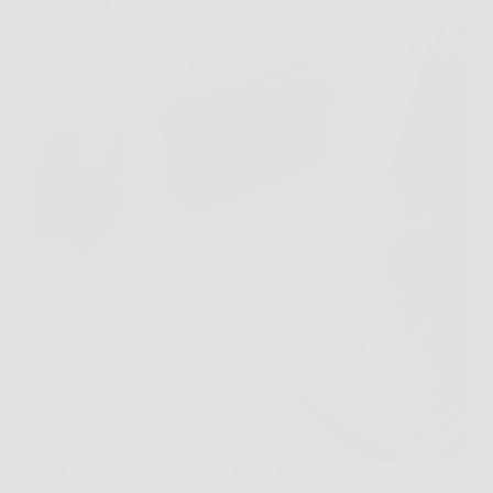
non rovinarlo
Appoggi il secchio vicino al soggiorno, versi un po’
più d’acqua del solito e pensi che il pavimento verrà