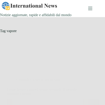
Salta
al
contenuto
Notizie aggiornate, rapide e affidabili dal mondo
Tag
vapore
Consigli e Trucchi per la casa
Come lavare i tappeti senza rovinarli: il metodo
naturale e sicuro