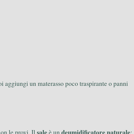
 poi aggiungi un materasso poco traspirante o panni
sale
deumidificatore naturale
on le provi. Il
è un
: