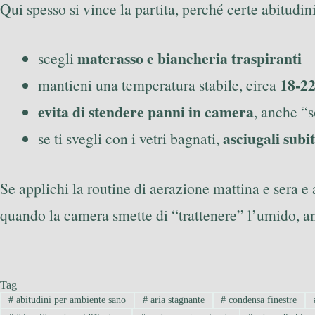
Qui spesso si vince la partita, perché certe abitud
materasso e biancheria traspiranti
scegli
18-2
mantieni una temperatura stabile, circa
evita di stendere panni in camera
, anche “s
asciugali subi
se ti svegli con i vetri bagnati,
Se applichi la routine di aerazione mattina e sera e 
quando la camera smette di “trattenere” l’umido, an
Tag
#
abitudini per ambiente sano
#
aria stagnante
#
condensa finestre