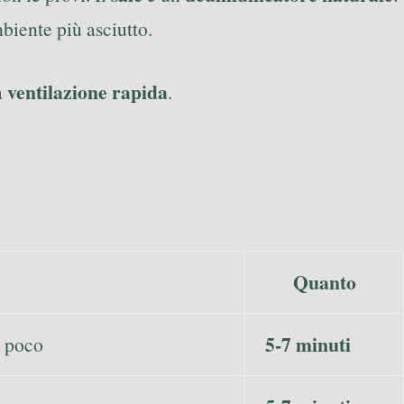
mbiente più asciutto.
ventilazione rapida
a
.
Quanto
5-7 minuti
r poco