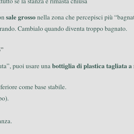
tutto se la stanza è rimasta chiusa
sale grosso
con
nella zona che percepisci più “bagnata
lavorando. Cambialo quando diventa troppo bagnato.
o”
bottiglia di plastica tagliata 
uta”, puoi usare una
nferiore come base stabile.
po).
anza.