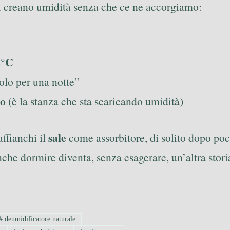
ini creano umidità senza che ce ne accorgiamo:
2°C
olo per una notte”
to
(è la stanza che sta scaricando umidità)
sale
affianchi il
come assorbitore, di solito dopo poch
che dormire diventa, senza esagerare, un’altra stori
#
deumidificatore naturale