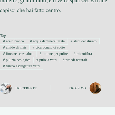
indietro, guardi fuori, e il vetro sparisce. È lì che
capisci che hai fatto centro.
Tag
#
aceto bianco
#
acqua demineralizzata
#
alcol denaturato
#
amido di mais
#
bicarbonato di sodio
#
finestre senza aloni
#
limone per pulire
#
microfibra
#
pulizia ecologica
#
pulizia vetri
#
rimedi naturali
#
trucco asciugatura vetri
PRECEDENTE
PROSSIMO