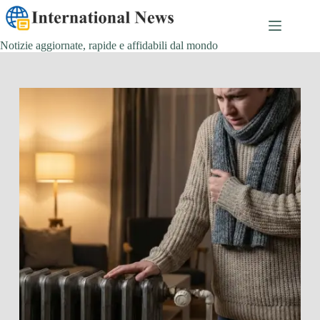
Salta
al
contenuto
Notizie aggiornate, rapide e affidabili dal mondo