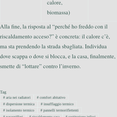
calore,
biomassa)
Alla fine, la risposta al “perché ho freddo con il
riscaldamento acceso?” è concreta: il calore c’è,
ma sta prendendo la strada sbagliata. Individua
dove scappa o dove si blocca, e la casa, finalmente,
smette di “lottare” contro l’inverno.
Tag
#
aria nei radiatori
#
comfort abitativo
#
dispersione termica
#
insufflaggio termico
#
isolamento termico
#
pannelli termoriflettenti
#
paraspifferi
#
riscaldamento casa
#
sostituzione infissi