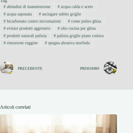
Tag
#
abitudini di manutenzione
#
acqua calda e aceto
#
acqua saponata
#
asciugare subito griglie
#
bicarbonato contro incrostazioni
#
come pulire ghisa
#
evitare prodotti aggressivi
#
olio cucina per ghisa
#
prodotti naturali pulizia
#
pulizia griglie piano cottura
#
rimozione ruggine
#
spugna abrasiva morbida
PRECEDENTE
PROSSIMO
Articoli correlati