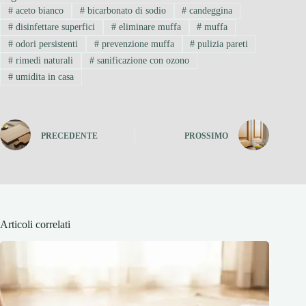
#
aceto bianco
#
bicarbonato di sodio
#
candeggina
#
disinfettare superfici
#
eliminare muffa
#
muffa
#
odori persistenti
#
prevenzione muffa
#
pulizia pareti
#
rimedi naturali
#
sanificazione con ozono
#
umidita in casa
PRECEDENTE
PROSSIMO
Articoli correlati