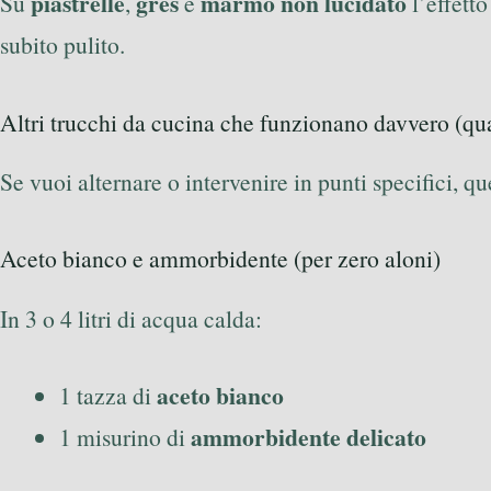
piastrelle
gres
marmo non lucidato
Su
,
e
l’effett
subito pulito.
Altri trucchi da cucina che funzionano davvero (qu
Se vuoi alternare o intervenire in punti specifici, qu
Aceto bianco e ammorbidente (per zero aloni)
In 3 o 4 litri di acqua calda:
aceto bianco
1 tazza di
ammorbidente delicato
1 misurino di