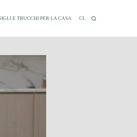
IGLI E TRUCCHI PER LA CASA
CUCINA E RICETTE
G