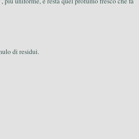
”, più uniforme, e resta quel profumo fresco che fa
mulo di residui.