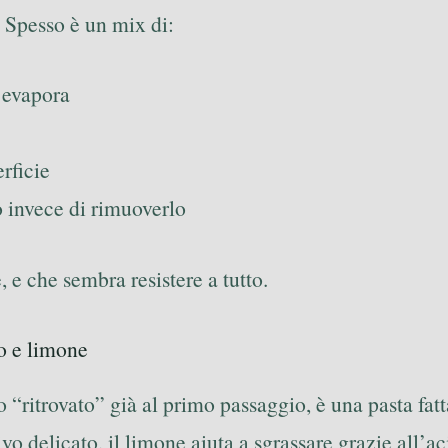
 Spesso è un mix di:
 evapora
rficie
o invece di rimuoverlo
 e che sembra resistere a tutto.
to e limone
 “ritrovato” già al primo passaggio, è una pasta fat
sivo delicato, il limone aiuta a sgrassare grazie all