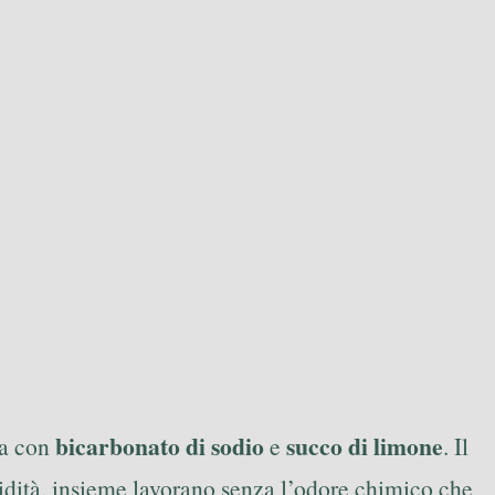
bicarbonato di sodio
succo di limone
ta con
e
. Il
’acidità, insieme lavorano senza l’odore chimico che