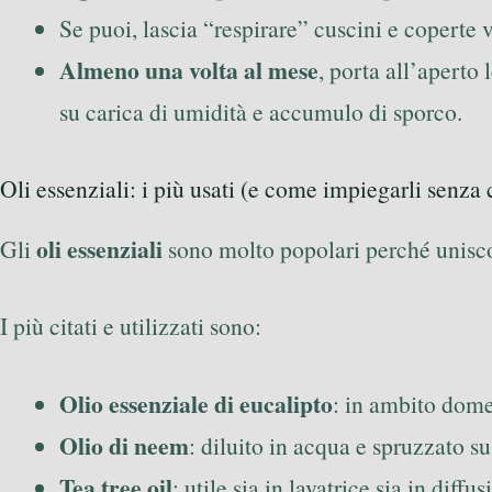
Se puoi, lascia “respirare” cuscini e coperte 
Almeno una volta al mese
, porta all’aperto 
su carica di umidità e accumulo di sporco.
Oli essenziali: i più usati (e come impiegarli senza 
oli essenziali
Gli
sono molto popolari perché uniscon
I più citati e utilizzati sono:
Olio essenziale di eucalipto
: in ambito domes
Olio di neem
: diluito in acqua e spruzzato s
Tea tree oil
: utile sia in lavatrice sia in di