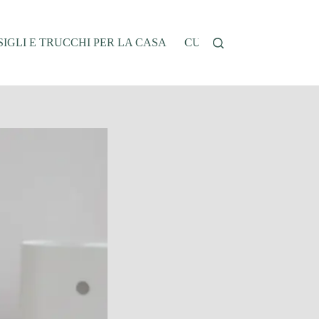
IGLI E TRUCCHI PER LA CASA
CUCINA E RICETTE
G