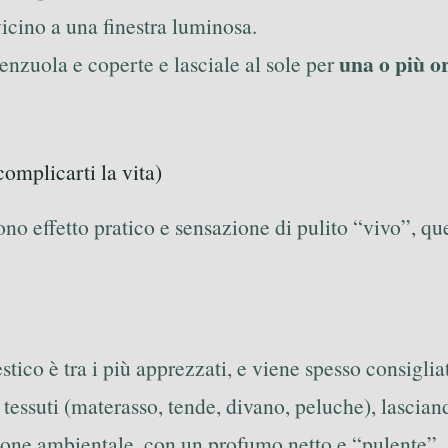
vicino a una finestra luminosa.
una o più o
lenzuola e coperte e lasciale al sole per
complicarti la vita)
o effetto pratico e sensazione di pulito “vivo”, quel
tico è tra i più apprezzati, e viene spesso consigli
u tessuti (materasso, tende, divano, peluche), lascia
ffusione ambientale, con un profumo netto e “pulente”.