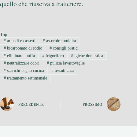
quello che riusciva a trattenere.
Tag
#
armadi e cassetti
#
assorbire umidita
#
bicarbonato di sodio
#
consigli pratici
#
eliminare muffa
#
frigorifero
#
igiene domestica
#
neutralizzare odori
#
pulizia lavastoviglie
#
scarichi bagno cucina
#
tessuti casa
#
trattamento settimanale
PRECEDENTE
PROSSIMO