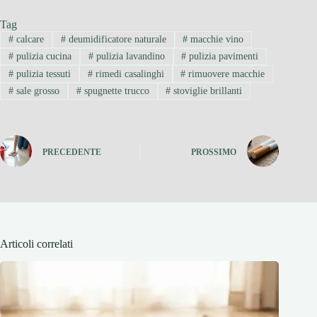
Tag
#
calcare
#
deumidificatore naturale
#
macchie vino
#
pulizia cucina
#
pulizia lavandino
#
pulizia pavimenti
#
pulizia tessuti
#
rimedi casalinghi
#
rimuovere macchie
#
sale grosso
#
spugnette trucco
#
stoviglie brillanti
PRECEDENTE
PROSSIMO
Articoli correlati