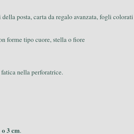
i della posta, carta da regalo avanzata, fogli colorat
n forme tipo cuore, stella o fiore
ù fatica nella perforatrice.
 o 3 cm
.