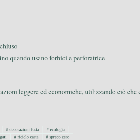
 chiuso
cino quando usano forbici e perforatrice
orazioni leggere ed economiche, utilizzando ciò che e
#
decorazioni festa
#
ecologia
gati
#
riciclo carta
#
spreco zero