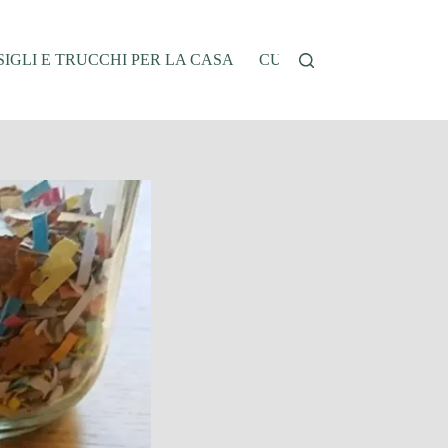
IGLI E TRUCCHI PER LA CASA
CUCINA E RICETTE
G