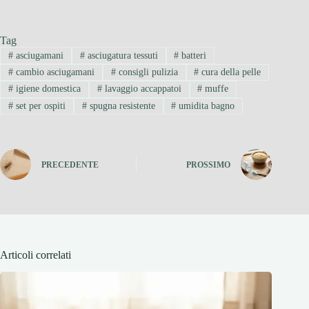
Tag
#
asciugamani
#
asciugatura tessuti
#
batteri
#
cambio asciugamani
#
consigli pulizia
#
cura della pelle
#
igiene domestica
#
lavaggio accappatoi
#
muffe
#
set per ospiti
#
spugna resistente
#
umidita bagno
PRECEDENTE
PROSSIMO
Articoli correlati