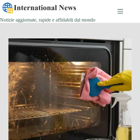
Salta
al
contenuto
Notizie aggiornate, rapide e affidabili dal mondo