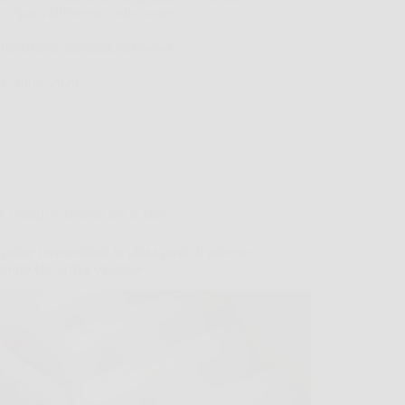
o riparo all’interno delle nostre…
Redazione International News
2 Aprile 2026
Consigli e Trucchi per la casa
ulire i termosifoni in ghisa pieni di polvere:
ssorio che arriva ovunque