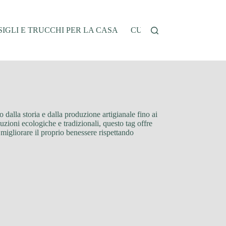
IGLI E TRUCCHI PER LA CASA
CUCINA E RICETTE
G
no dalla storia e dalla produzione artigianale fino ai
luzioni ecologiche e tradizionali, questo tag offre
 migliorare il proprio benessere rispettando