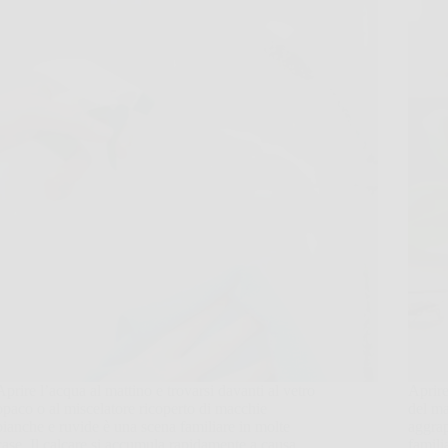
Aprire l’acqua al mattino e trovarsi davanti al vetro
Aprire
opaco o al miscelatore ricoperto di macchie
del ma
bianche e ruvide è una scena familiare in molte
aggrap
case. Il calcare si accumula rapidamente a causa
famili