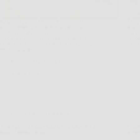
Hai appena passato il mocio, il pavimento si
Ti cap
asciuga, eppure quella lucentezza pulita che ti
telaio
aspettavi non arriva. Succede spesso quando si
che fa
usano troppi prodotti, o quelli sbagliati per la
Succed
superficie. Per ottenere un effetto brillante senza
alla c
cere, la soluzione…
Redazione International News
9 Aprile 2026
Consigli e Trucchi per la casa
Come togliere il calcare dalla doccia in meno di 2
Cimici
minuti: il metodo rapido
a tene