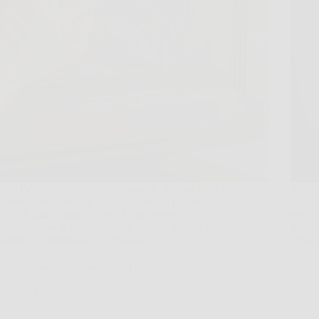
Apri l’anta vicino ai fornelli, passi le dita sul bordo
Accend
e senti subito quella patina appiccicosa che non va
e, app
via con una passata veloce. È una scena
nuvole
normalissima in cucina, perché vapori, schizzi e
proble
polvere si combinano e si fissano…
infila
Redazione International News
1 Aprile 2026