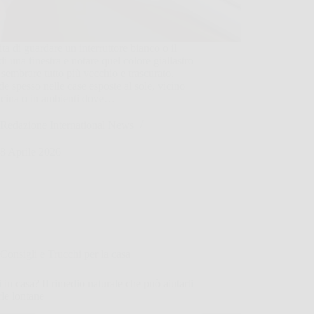
ita di guardare un interruttore bianco o il
 di una finestra e notare quel colore giallastro
 sembrare tutto più vecchio e trascurato.
e spesso nelle case esposte al sole, vicino
ucina o in ambienti dove…
Redazione International News
8 Aprile 2026
Consigli e Trucchi per la casa
 in casa? Il rimedio naturale che può aiutarti
rle lontane