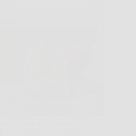
 le finestre per far entrare la prima aria fresca
ttino e ritrovarsi un insetto verde o marrone
pato alla zanzariera è una scena fin troppo
are. Con il calo delle temperature, le cimici