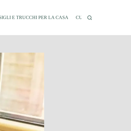
IGLI E TRUCCHI PER LA CASA
CUCINA E RICETTE
G