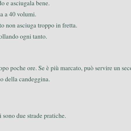
do e asciugala bene.
ta a 40 volumi.
to non asciuga troppo in fretta.
rollando ogni tanto.
à dopo poche ore. Se è più marcato, può servire un 
ato della candeggina.
 sono due strade pratiche.