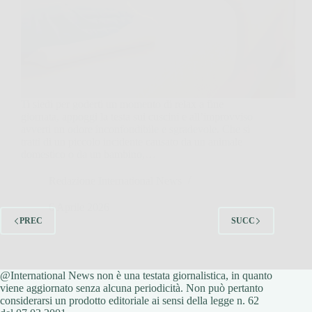
Ti siedi per goderti un momento di relax a fine
giornata, appoggi la testa sui cuscini e all’improvviso
avverti un odore inconfondibile e sgradevole. Che si
tratti di un piccolo incidente causato da un animale
domestico o da un bambino,…
Redazione International News
6 Aprile 2026
PREC
SUCC
@International News non è una testata giornalistica, in quanto
viene aggiornato senza alcuna periodicità. Non può pertanto
considerarsi un prodotto editoriale ai sensi della legge n. 62