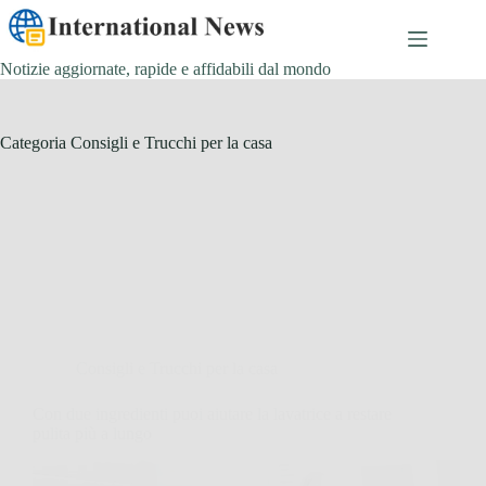
Salta
al
contenuto
Notizie aggiornate, rapide e affidabili dal mondo
Categoria
Consigli e Trucchi per la casa
Consigli e Trucchi per la casa
Con due ingredienti puoi aiutare la lavatrice a restare
pulita più a lungo