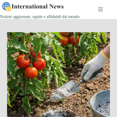
Salta
al
contenuto
Notizie aggiornate, rapide e affidabili dal mondo