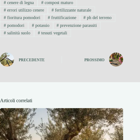
#
cenere di legna
#
compost maturo
#
errori utilizzo cenere
#
fertilizzante naturale
#
fioritura pomodori
#
fruttificazione
#
ph del terreno
#
pomodori
#
potassio
#
prevenzione parassiti
#
salinità suolo
#
tessuti vegetali
PRECEDENTE
PROSSIMO
Articoli correlati