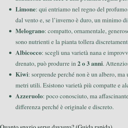
Limone
: qui entriamo nel regno del profumo.
dal vento e, se l’inverno è duro, un minimo di 
Melograno
: compatto, ornamentale, generoso. 
sono nutrienti e la pianta tollera discretament
Albicocco
: scegli una varietà nana e improvv
2 o 3 anni
drenato, può produrre in
. Attenzio
Kiwi
: sorprende perché non è un albero, ma u
metri utili. Esistono varietà più compatte e al
Azzeruolo
: poco conosciuto, ma affascinante
differenza perché è originale e discreto.
Quanto spazio serve davvero? (Guida rapida)