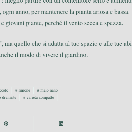
”
: meglio partire con un contenitore serio e aument
 ogni anno, per mantenere la pianta ariosa e bassa.
 e giovani piante, perché il vento secca e spezza.
”, ma quello che si adatta al tuo spazio e alle tue ab
anche il modo di vivere il giardino.
ccolo
#
limone
#
melo nano
o drenante
#
varieta compatte