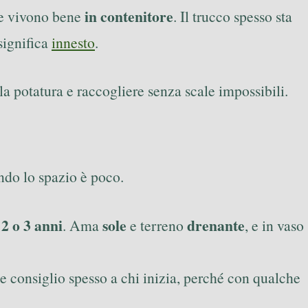
in contenitore
e vivono bene
. Il trucco spesso sta
 significa
innesto
.
 la potatura e raccogliere senza scale impossibili.
ndo lo spazio è poco.
2 o 3 anni
sole
drenante
n
. Ama
e terreno
, e in vaso
e consiglio spesso a chi inizia, perché con qualche