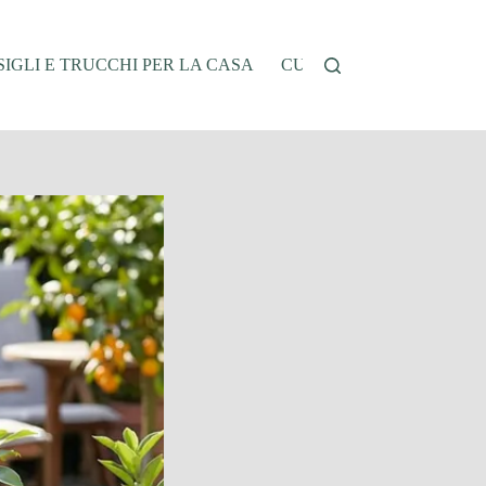
IGLI E TRUCCHI PER LA CASA
CUCINA E RICETTE
G