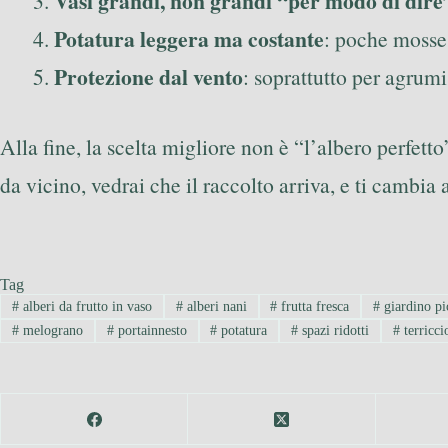
Vasi grandi, non grandi “per modo di dire
Potatura leggera ma costante
: poche mosse,
Protezione dal vento
: soprattutto per agrumi
Alla fine, la scelta migliore non è “l’albero perfetto
da vicino, vedrai che il raccolto arriva, e ti cambia 
Tag
#
alberi da frutto in vaso
#
alberi nani
#
frutta fresca
#
giardino pi
#
melograno
#
portainnesto
#
potatura
#
spazi ridotti
#
terricci